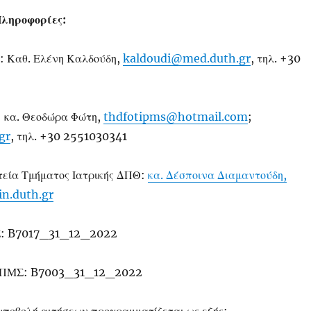
Πληροφορίες
:
: Καθ. Ελένη Καλδούδη,
kaldoudi@med.duth.gr
, τηλ. +30
 κα. Θεοδώρα Φώτη,
thdfotipms@hotmail.com
;
gr
, τηλ. +30 2551030341
εία Τμήματος Ιατρικής ΔΠΘ:
κα. Δέσποινα Διαμαντούδη,
n.duth.gr
Σ: B7017_31_12_2022
 ΠΜΣ: B7003_31_12_2022