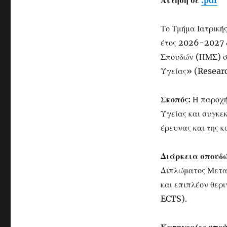
Αίτηση σε
.pdf
Το Τμήμα Ιατρική
έτος 2026-2027 
Σπουδών (ΠΜΣ) στ
Υγείας» (Researc
Σκοπός:
Η παροχή 
Υγείας και συγκεκ
έρευνας και της κ
Διάρκεια σπουδώ
Διπλώματος Μετα
και επιπλέον θερι
ECTS).